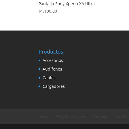
Pantalla Sony Xperia XA Ultra
$
1,100.00
Productos
Accesorios
Audífonos
Cables
Cargadores
inicio
Método de Envío
Contacto
Carrito